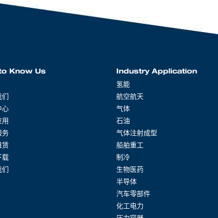
to Know Us
Industry Application
氢能
我们
航空航天
中心
气体
应用
石油
服务
气体注射成型
租赁
船舶重工
下载
制冷
我们
生物医药
半导体
汽车零部件
化工电力
压力容器