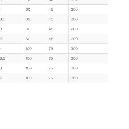
9
60
45
200
3.5
60
45
200
8
60
45
200
07
60
45
200
9
100
75
300
3.5
100
75
300
8
100
75
300
07
100
75
300